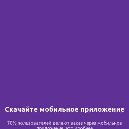
+7 (351) 219-33-33
На карте
2 282.00 ₽
в корзину
Планета здоровья
Комсомольский пр-кт, 32
24
+7 (351) 219-33-33
Скачайте мобильное приложение
На карте
70% пользователей делают заказ через мобильное
приложение, это удобнее
2 313.00 ₽