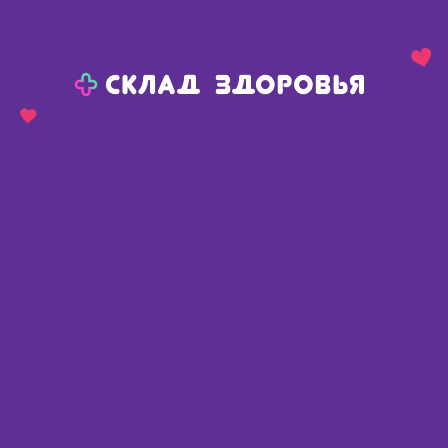
Назад
Ваш город:
Челябинск
Челябинск
Ваш город:
Нет, выбрать другой
Да
Главная
Каталог
Планирование семьи
Презервативы
Презервативы Durex Elite N 18
Презервативы Durex Elite N 18
Великобритания
,
Рекитт-Бенкизер Хелскэр
Интернешнл Лтд
Доступные предложения