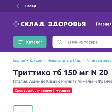
Назад
Главная
Каталог
Главная
Каталог
Медикаменты и БАДы
Антистрессовое
Триттико тб 150 мг N 20
Италия
,
Азиенде Кимике Риуните Анжелини Франческо
Срок годности менее 3 месяцев