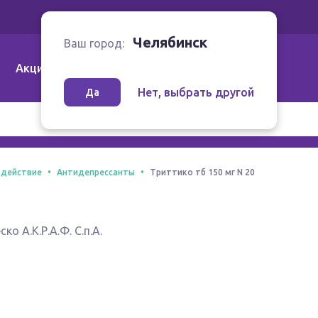
Ваш город:
Челябинск
Челябинск
Ваш город:
Акции
Аптеки | Компании
Как заказать
Нет, выбрать другой
Да
 действие
Антидепрессанты
Триттико тб 150 мг N 20
 А.К.Р.А.Ф. С.п.А.