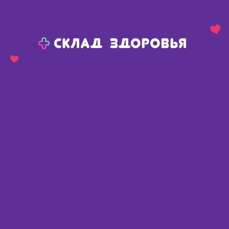
Назад
Ваш город:
Елово
Елово
Ваш город:
Нет, выбрать другой
Да
Главная
Каталог
Медикаменты и БАДы
Обезболивающие средства
Мышечная боль
Пластырь Нанопласт форте 3х8см N 9
Пластырь Нанопласт форте
3х8см N 9
Южная Корея
,
Гуйчжоу Мяояо Фармасьютикл Ко.,
Лтд
Описание
Доступные предложения