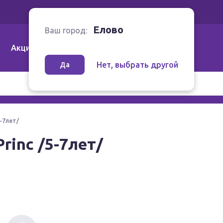
Ваш город:
Елово
Елово
Ваш город:
Акции
Аптеки | Компании
Как заказать
Нет, выбрать другой
Да
5-7лет/
Princ /5-7лет/