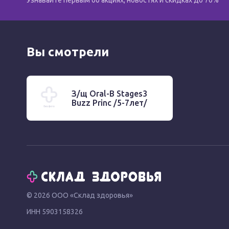
Узнавайте первым об акциях, новостях и скидках до 70%
Вы смотрели
З/щ Oral-B Stages3
Buzz Princ /5-7лет/
© 2026 ООО «Склад здоровья»
ИНН 5903158326