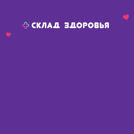
Назад
Ваш город:
Елово
Елово
Ваш город:
Нет, выбрать другой
Да
Главная
Каталог
Спортивное питание
Спортивное питание
Найдено 100 товаров
Фильтр