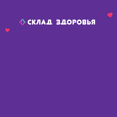
Назад
Ваш город:
Красноярск
Красноярск
Ваш город:
Нет, выбрать другой
Да
Главная
Аптеки
Адреса в
Красноярске
Картой
Списком