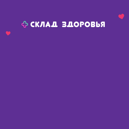
Назад
Ваш город:
Красноярск
Красноярск
Ваш город:
Нет, выбрать другой
Да
Главная
Аптеки
Адреса в
Красноярске
Картой
Списком