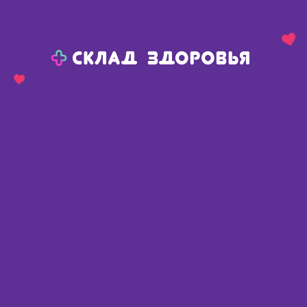
Назад
Ваш город:
Красноярск
Красноярск
Ваш город:
Нет, выбрать другой
Да
Главная
Каталог
Средства гигиены
Женская гигиена
Прокладки ежедневные
Милана Soft прокладки классические ежедневные анатомическая форма N 20
Милана Soft прокладки
классические ежедневные
анатомическая форма N 20
Россия
,
ООО ХайТексЛаб
Описание