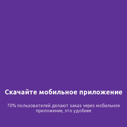
Сообщить о поступлении
В избранное
Поделиться
Описание
Скачайте мобильное приложение
Полоски индикаторные для качественного и
70% пользователей делают заказ через мобильное
полуколичественного определения глюкозы в моче
приложение, это удобнее
УРИГЛЮК-1 предназначены для качественного и
полуколичественного определения глюкозы в моче в