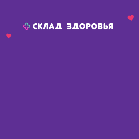
Назад
Ваш город:
Красноярск
Красноярск
Ваш город:
Нет, выбрать другой
Да
Главная
Каталог
Изделия медицинского назначения
Тест-полоски экспресс диагностика
Уриглюк-1 тест-полоски индикаторные для определения глюкозы в моче N 50
Уриглюк-1 тест-полоски
индикаторные для определения
глюкозы в моче N 50
Россия
,
Биосенсор АН ООО
Описание