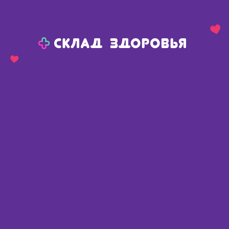
Назад
Ваш город:
Красноярск
Красноярск
Ваш город:
Нет, выбрать другой
Да
Главная
Каталог
Диетическое питание, напитки
Вода
Вода минерал Архыз 0.33л п/э
Вода минерал Архыз 0.33л п/э
Россия
,
Висма ЗАО
Описание