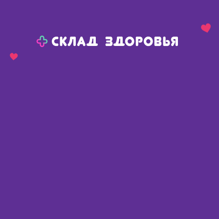
Назад
Ваш город:
Красноярск
Красноярск
Ваш город:
Нет, выбрать другой
Да
Главная
Каталог
Медикаменты и БАДы
Диабет
Диабет
Найдено 685 товаров
Фильтр