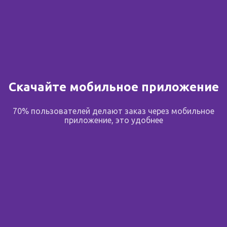
от 4 954.00 ₽
📄 По рецепту
Скачайте мобильное приложение
70% пользователей делают заказ через мобильное
Эвалар Контроль
Мерифатин тбс пролонг
приложение, это удобнее
сахара таблетки 0,52г N
высвоб 1000мг N 60
Россия
,
Эвалар ЗАО
Россия
,
Фарм-Синтез АО
120
6 предложений
78 предложений
от 1 025.00 ₽
от 599.00 ₽
от 1 025.00 ₽
от 599.00 ₽
📄 По рецепту