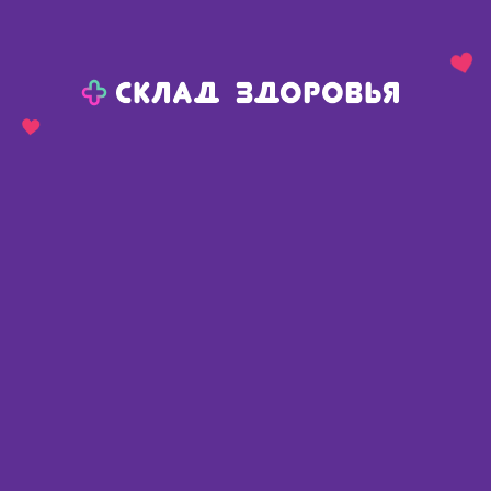
Назад
Ваш город:
Красноярск
Красноярск
Ваш город:
Нет, выбрать другой
Да
Главная
Каталог
Медикаменты и БАДы
Витамины и микроэлементы
Витамины и микроэлементы
Найдено 4821 товар
Фильтр