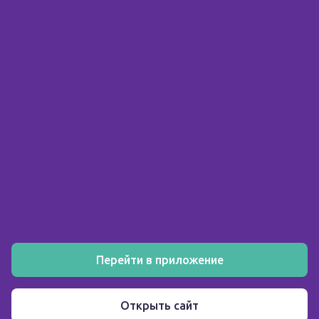
© 2026 ООО «Склад здоровья»
ИНН 5903158326
О компании
Покупателю
Аптеки
Акции
Как заказать
Установите мобильное приложение
Перейти в приложение
Пользовательское соглашение
Открыть сайт