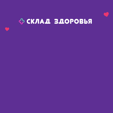
Назад
Ваш город:
Красноярск
Красноярск
Ваш город:
Нет, выбрать другой
Да
Главная
Каталог
Уход за больными, средства реабилитации
При недержании
При недержании
Найдено 447 товаров
Фильтр