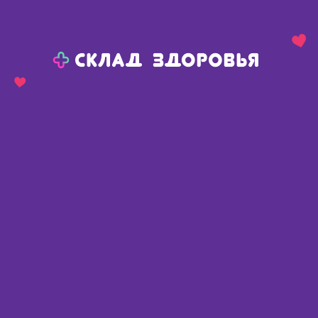
Назад
Ваш город:
Москва
Москва
Ваш город:
Нет, выбрать другой
Да
Главная
Каталог
Косметика
Средства для ног
БиоПокров Микоз лак
БиоПокров Микоз лак
Россия
,
ООО Северина
Описание
Доступные предложения