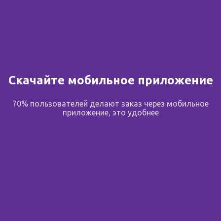
+7 (495) 369-33-00
На карте
730.00 ₽
Скачайте мобильное приложение
в корзину
70% пользователей делают заказ через мобильное
приложение, это удобнее
Планета здоровья
Дм. Донского,2 к.1
24
+7 (495) 369-33-00
На карте