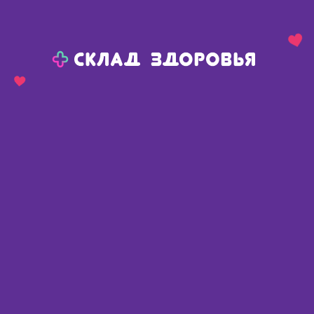
Назад
Ваш город:
Омск
Омск
Ваш город:
Нет, выбрать другой
Да
Главная
Аптеки
Адреса в
Омске
Картой
Списком