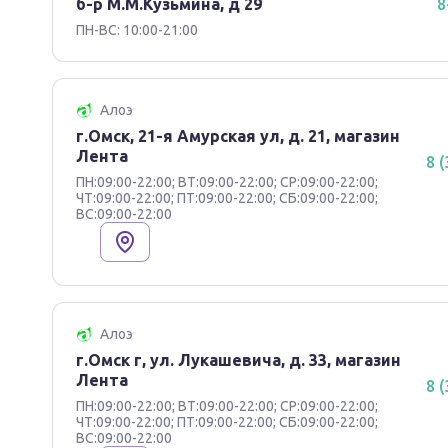
б-р М.М.Кузьмина, д 29
8
ПН-ВС: 10:00-21:00
Алоэ
г.Омск, 21-я Амурская ул, д. 21, магазин
Лента
8 
ПН:09:00-22:00; ВТ:09:00-22:00; СР:09:00-22:00;
ЧТ:09:00-22:00; ПТ:09:00-22:00; СБ:09:00-22:00;
ВС:09:00-22:00
Алоэ
г.Омск г, ул. Лукашевича, д. 33, магазин
Лента
8 
ПН:09:00-22:00; ВТ:09:00-22:00; СР:09:00-22:00;
ЧТ:09:00-22:00; ПТ:09:00-22:00; СБ:09:00-22:00;
ВС:09:00-22:00