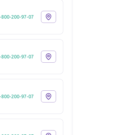
-800-200-97-07
-800-200-97-07
-800-200-97-07