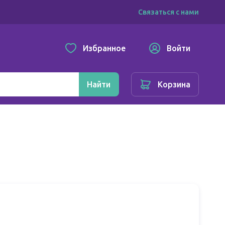
Связаться с нами
Избранное
Войти
Найти
Корзина