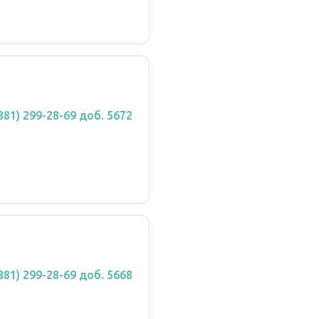
(381) 299-28-69 доб. 5672
(381) 299-28-69 доб. 5668