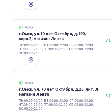
Алоэ
г.Омск, ул.10 лет Октября, д.190,
корп.2, магазин Лента
8 
ПН:09:00-21:00; ВТ:09:00-21:00; СР:09:00-21:00;
ЧТ:09:00-21:00; ПТ:09:00-21:00; СБ:09:00-21:00;
ВС:09:00-21:00
Алоэ
г.Омск, ул. 70 лет Октября, д.25, лит. Л,
магазин Лента
8 
ПН:09:00-22:00; ВТ:09:00-22:00; СР:09:00-22:00;
ЧТ:09:00-22:00; ПТ:09:00-22:00; СБ:09:00-22:00;
ВС:09:00-22:00