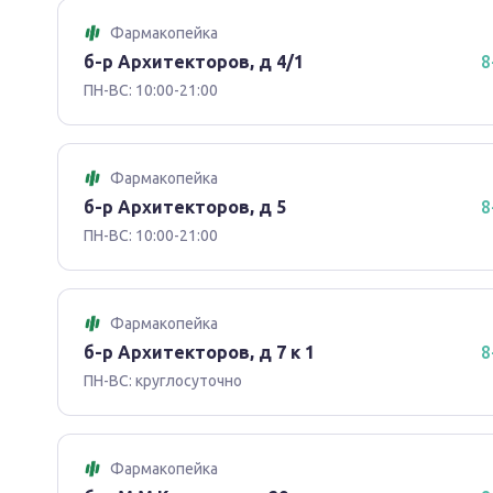
Фармакопейка
б-р Архитекторов, д 4/1
8
ПН-ВС: 10:00-21:00
Фармакопейка
б-р Архитекторов, д 5
8
ПН-ВС: 10:00-21:00
Фармакопейка
б-р Архитекторов, д 7 к 1
8
ПН-ВС: круглосуточно
Фармакопейка