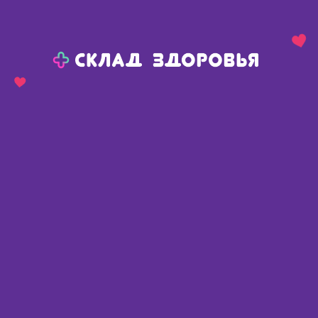
Назад
Ваш город:
Омск
Омск
Ваш город:
Нет, выбрать другой
Да
Главная
Аптеки
Адреса в
Омске
Картой
Списком