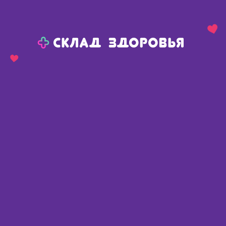
Назад
Ваш город:
Омск
Омск
Ваш город:
Нет, выбрать другой
Да
Главная
Аптеки
Адреса в
Омске
Картой
Списком