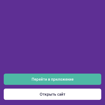
© 2026 ООО «Склад здоровья»
ИНН 5903158326
О компании
Покупателю
Аптеки
Акции
Как заказать
Установите мобильное приложение
Перейти в приложение
Пользовательское соглашение
Открыть сайт