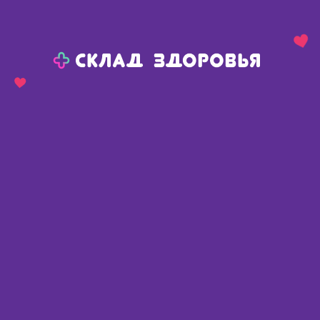
Назад
Ваш город:
Омск
Омск
Ваш город:
Нет, выбрать другой
Да
Главная
Каталог
Медикаменты и БАДы
Антибиотики
Амоксиклав тб п/о плен 500мг+125мг N 15
Амоксиклав тб п/о плен
500мг+125мг N 15
Австрия
,
Сандоз ГмбХ
Описание
Доступные предложения