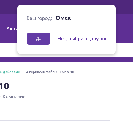
Ваш город:
Омск
Омск
Ваш город:
Акции
Аптеки | Компании
Как заказать
Нет, выбрать другой
Да
е действие
Атериксен табл 100мг N 10
10
я Компания"