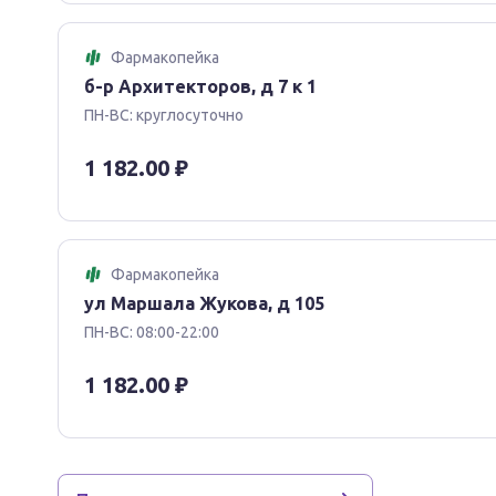
препарата.
Дефицит лактазы, непереносимость лактозы, глюк
Фармакопейка
б-р Архитекторов, д 7 к 1
Нарушение функции печени и/или почек (клиническ
не проводились).
ПН-ВС: круглосуточно
Беременность.
1 182.00 ₽
Период грудного вскармливания.
Детский возраст до 18 лет (эффективность и безоп
С осторожностью
Фармакопейка
ул Маршала Жукова, д 105
Пожилой возраст.
ПН-ВС: 08:00-22:00
Применение при беременности и в период грудног
1 182.00 ₽
Применение препарата во время беременности не и
беременности противопоказано.
Применение препарата во время лактации не изуч
препарата в период грудного вскармливания следу