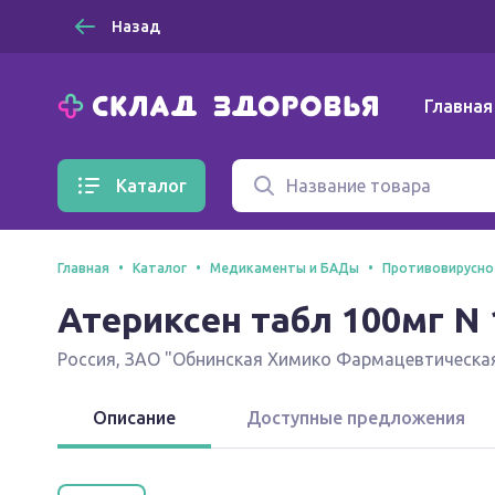
Назад
Главная
Каталог
Главная
Каталог
Медикаменты и БАДы
Противовирусно
Атериксен табл 100мг N 
Россия
,
ЗАО "Обнинская Химико Фармацевтическа
Описание
Доступные предложения