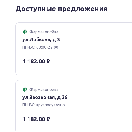
Доступные предложения
Фармакопейка
Состав
ул Лобкова, д 3
1 таблетка содержит:
ПН-ВС: 08:00-22:00
действующее вещество: 1-[2-(1-Метилимидазол-4-и
1 182.00 ₽
мг;
вспомогательные вещества: лактоза (лактопресс),
стеарат.
Фармакопейка
ул Заозерная, д 26
ПН-ВС: круглосуточно
Противопоказания
1 182.00 ₽
Повышенная чувствительность к действующему в