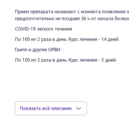
Прием препарата начинают с момента появления 
предпочтительно не позднее 36 ч от начала болезн
COVID-19 легкого течения
По 100 мг 2 раза в день. Курс лечения - 14 дней.
Грипп и другие ОРВИ
По 100 мг 2 раза в день. Курс лечения - 5 дней.
Показания
Лечение новой коронавирусной инфекции (COVID-19
Показать всё описание
Лечение неосложненного гриппа легкой и средней 
вирусных инфекций (ОРВИ) у взрослых.