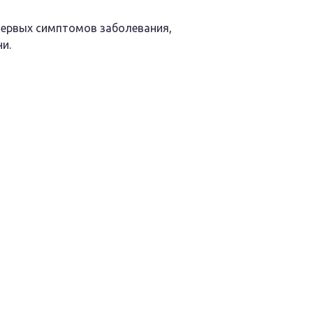
первых симптомов заболевания,
и.
) легкого течения у взрослых
степени тяжести и других острых респираторных