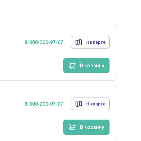
8-800-200-97-07
На карте
л)-этил]пергидроазин-2,6-дион (XC221GI) - 100
в корзину
 карбоксиметилкрахмал натрия, тальк, магния
8-800-200-97-07
На карте
в корзину
еществу или любому другому компоненту