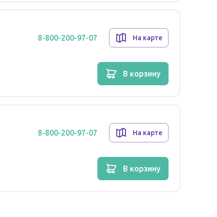
озо-галактозная мальабсорбция.
8-800-200-97-07
На карте
ие исследования у данной категории пациентов
в корзину
асность у детей не установлены).
8-800-200-97-07
На карте
о вскармливания
в корзину
зучалось, поэтому применение препарата при
алось, поэтому при необходимости применения
ет прекратить грудное вскармливание.