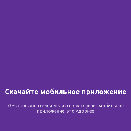
Сообщить о поступлении
В избранное
Поделиться
Описание
Скачайте мобильное приложение
Применение
70% пользователей делают заказ через мобильное
приложение, это удобнее
Вата медицинская гигроскопическая хирургическая
применяется в медицинских, косметических и иных
целях.