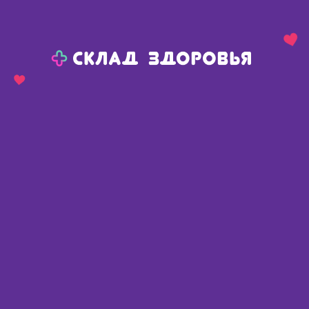
Назад
Ваш город:
Омск
Омск
Ваш город:
Нет, выбрать другой
Да
Главная
Каталог
Перевязочные средства
Вата
Cotto вата хирургическая гигроскопическая нестерильная 250 г
Cotto вата хирургическая
гигроскопическая нестерильная
250 г
Россия
,
Русвата ООО
Описание