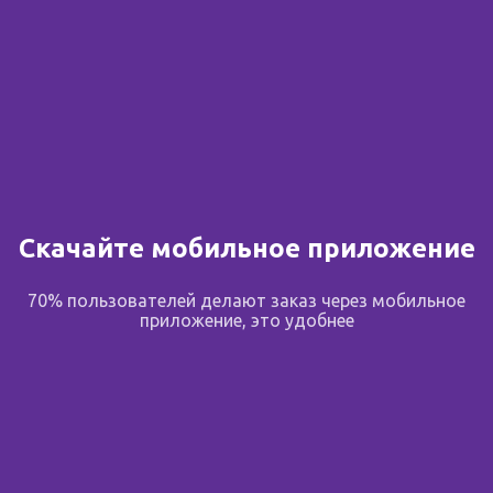
Сообщить о поступлении
В избранное
Поделиться
Скачайте мобильное приложение
Описание
70% пользователей делают заказ через мобильное
приложение, это удобнее
Назначение
Зиг-Заг — это удобная форма фасовки ваты. В
отличие от рулонной, вата Зиг-Заг не спрессована и
позволяет без дополнительных сложностей
отрывать нужное количество.