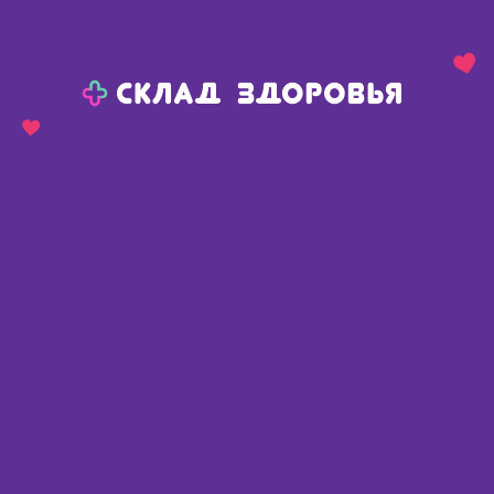
Назад
Ваш город:
Омск
Омск
Ваш город:
Нет, выбрать другой
Да
Главная
Каталог
Перевязочные средства
Вата
Cotto вата зиг-заг нестерильная 50г
Cotto вата зиг-заг нестерильная
50г
Россия
,
Русвата ООО
Описание