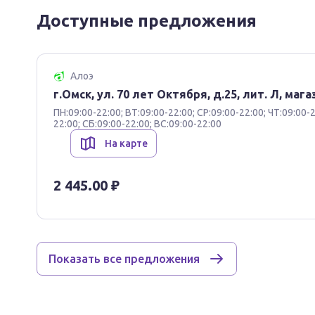
Фармакотерапевтическая группа:
Доступные предложения
Глюкокортикостероид для местного применения
Алоэ
Фармакологическое действие
г.Омск, ул. 70 лет Октября, д.25, лит. Л, маг
ГКС для наружного применения. Предупреждает кр
ПН:09:00-22:00; ВТ:09:00-22:00; СР:09:00-22:00; ЧТ:09:00-2
воспалительную экссудацию и продукцию лимфок
22:00; СБ:09:00-22:00; ВС:09:00-22:00
интенсивность процессов инфильтрации и грануля
На карте
противовоспалительный, противозудный, противо
2 445.00 ₽
Фармакокинетика
После нанесения на кожу клобетазола в виде лек
здоровой коже средняя C
активного вещества с
max
плазме через примерно через 8-13 ч. У пациентов 
Показать все предложения
примерно через 3 ч после и составляет 2.3-4.6 нг/м
При нанесении на обширные участки кожи возможн