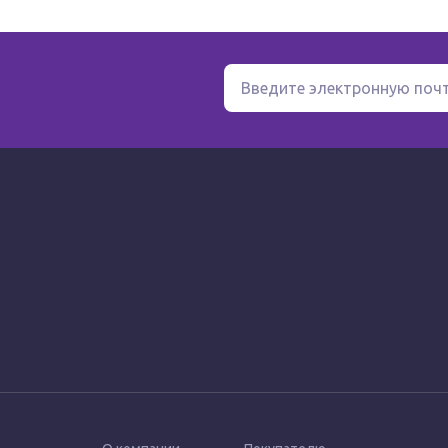
) и проявление системного эффекта.
часть - в почках. Выводится с мочой.
ориаза), экзема, красный плоский лишай,
устойчивые к терапии менее активными ГКС для
ть непрерывного курса лечения - не более 3-4
стероидные угри, сухость кожи; при длительном
 при длительном применении в высоких дозах -
ончение, появление атрофических полос (стрий),