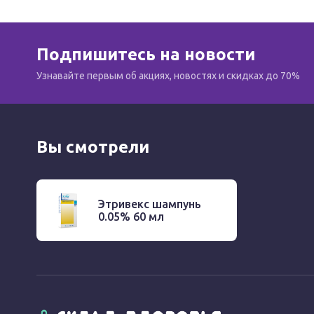
воспаление кожных покровов усиливает абсорбцию
Метаболизируется в основном в печени, небольшая 
Подпишитесь на новости
Показания
Узнавайте первым об акциях, новостях и скидках до 70%
Псориаз (за исключением обширного бляшкового пс
дискоидная красная волчанка; заболевания кожи, 
местного применения.
Вы смотрели
Режим дозирования
Применяют наружно 1-2 раза/сут. Продолжительнос
Этривекс шампунь
недель.
0.05% 60 мл
Побочное действие
Дерматологические реакции: жжение, кожный зуд, 
применении - ослабление барьерной функции кожи;
атрофические изменения кожи, в частности, ее ист