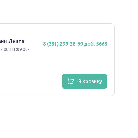
азин Лента
8 (381) 299-28-69 доб. 5668
аевое скопление нейтрофилов, уменьшает
2:00; ПТ:09:00-
инов, тормозит миграцию макрофагов, снижает
ции, оказывает местный
аллергический антиэкссудативный эффекты.
в корзину
арственных форм для наружного применения при
оставляет около 0.63 нг/мл и достигается в
с псориазом и экземой средняя C
достигается
max
л.
о всасывание (повреждение целостности или