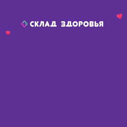
Назад
Ваш город:
Омск
Омск
Ваш город:
Нет, выбрать другой
Да
Главная
Каталог
Косметика
Для мужчин
Для бритья мужчинам
Gillette fusion proglide power бритва со сменной кассетой и батарейкой
Gillette fusion proglide power
бритва со сменной кассетой и
батарейкой
Китай
,
Проктер энд Гэмбл
Описание