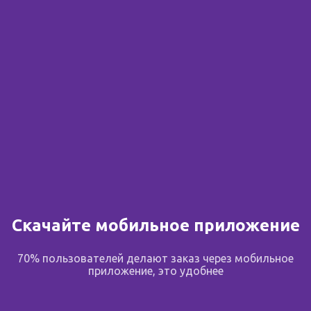
Сообщить о поступлении
В избранное
Поделиться
Описание
Скачайте мобильное приложение
Новая бритва оснащена самыми тонкими лезвиями
70% пользователей делают заказ через мобильное
от Gillette* со специальным покрытием, снижающим
приложение, это удобнее
сопротивление. Для революционного скольжения и
невероятной гладкости бритья, даже по сравнению с