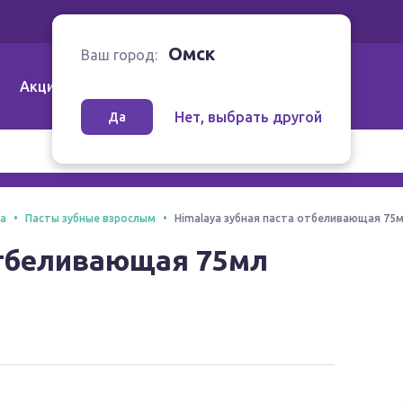
Ваш город:
Омск
Омск
Ваш город:
Акции
Аптеки | Компании
Как заказать
Нет, выбрать другой
Да
та
Пасты зубные взрослым
Himalaya зубная паста отбеливающая 75
отбеливающая 75мл