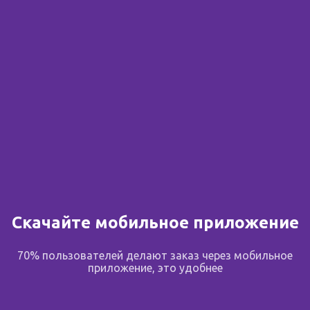
Сообщить о поступлении
В избранное
Поделиться
Описание
Скачайте мобильное приложение
70% пользователей делают заказ через мобильное
Состав
приложение, это удобнее
впитывающий слой из распушенной целлюлозы;