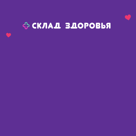
Назад
Ваш город:
Омск
Омск
Ваш город:
Нет, выбрать другой
Да
Главная
Каталог
Уход за больными, средства реабилитации
Уход за лежачими больными
Пеленки, простыни для больных
Пеленка гигиеническая Seni Софт 60х90 N 5
Пеленка гигиеническая Seni Софт
60х90 N 5
Польша
,
Польша
Описание