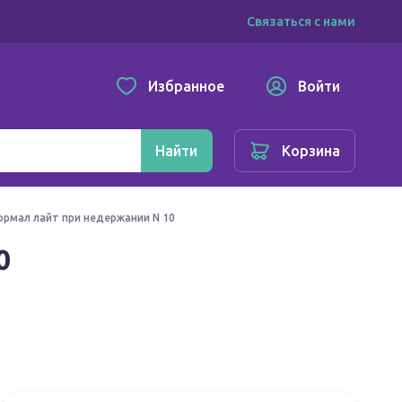
Связаться с нами
Избранное
Войти
Найти
Корзина
ормал лайт при недержании N 10
0