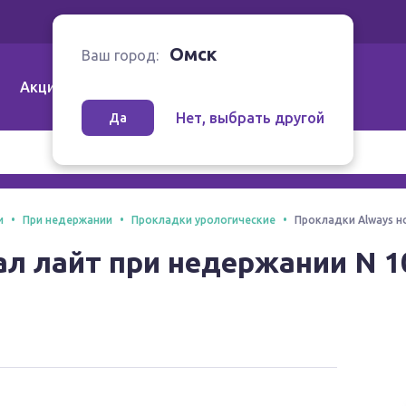
Ваш город:
Омск
Омск
Ваш город:
Акции
Аптеки | Компании
Как заказать
Нет, выбрать другой
Да
и
При недержании
Прокладки урологические
Прокладки Always н
л лайт при недержании N 1