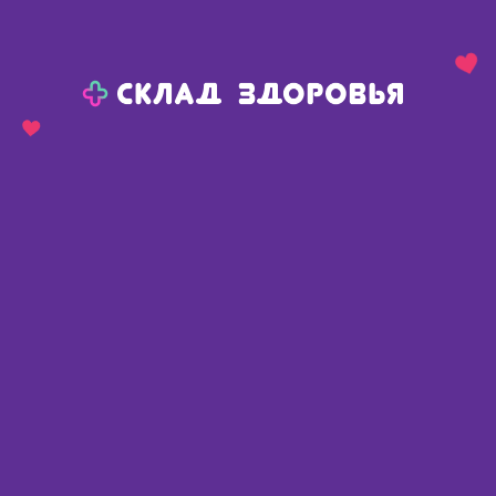
Назад
Ваш город:
Омск
Омск
Ваш город:
Нет, выбрать другой
Да
Главная
Каталог
Уход за больными, средства реабилитации
При недержании
Прокладки урологические
Sleepers прокладки урологические супер плюс N 14
Sleepers прокладки
урологические супер плюс N 14
Бельгия
,
Онтекс БВБА
Описание