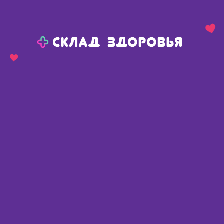
Назад
Ваш город:
Омск
Омск
Ваш город:
Нет, выбрать другой
Да
Главная
Каталог
Косметика
Уход за волосами
Шампунь от перхоти
Виерин шампунь против перхоти профилактический для всех типов волос 150мл N 1
Виерин шампунь против перхоти
профилактический для всех
типов волос 150мл N 1
Россия
,
Мирролла ООО
Описание