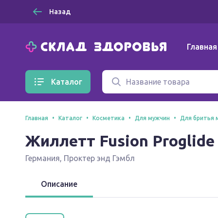
Назад
Главная
Каталог
Главная
Каталог
Косметика
Для мужчин
Для бритья 
Жиллетт Fusion Proglide
Германия
,
Проктер энд Гэмбл
Описание