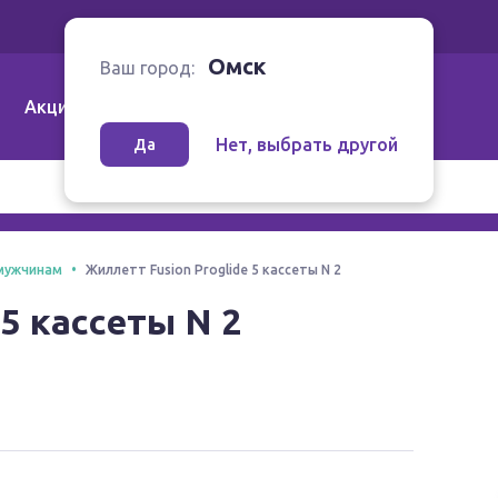
Ваш город:
Омск
Омск
Ваш город:
Акции
Аптеки | Компании
Как заказать
Нет, выбрать другой
Да
мужчинам
Жиллетт Fusion Proglide 5 кассеты N 2
 5 кассеты N 2