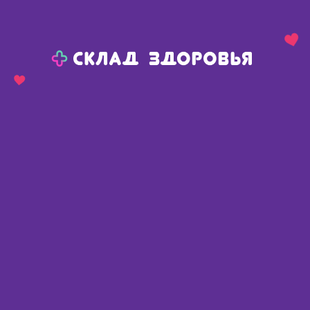
Назад
Ваш город:
Омск
Омск
Ваш город:
Нет, выбрать другой
Да
Главная
Каталог
Диетическое питание, напитки
Полезный перекус
Полезный перекус
Найдено 338 товаров
Фильтр