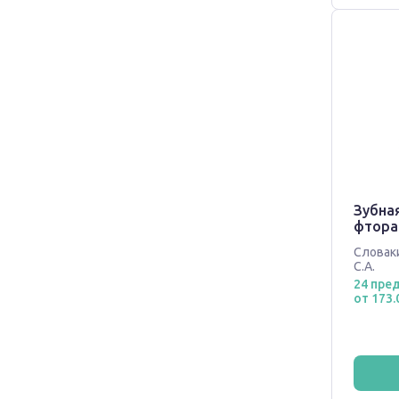
Зубна
фтора
Словак
С.А.
24 пре
от 173.