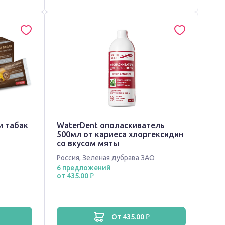
и табак
WaterDent ополаскиватель
500мл от кариеса хлоргексидин
со вкусом мяты
Россия
,
Зеленая дубрава ЗАО
6 предложений
от 435.00 ₽
от 435.00 ₽