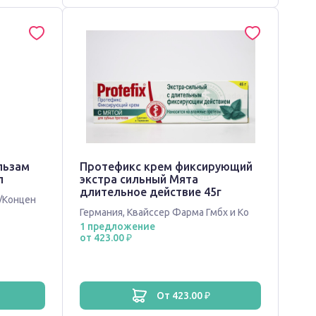
льзам
Протефикс крем фиксирующий
л
экстра сильный Мята
длительное действие 45г
/Концен
Германия
,
Квайссер Фарма Гмбх и Ко
1 предложение
от 423.00 ₽
от 423.00 ₽