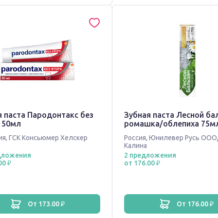
я паста Пародонтакс без
Зубная паста Лесной ба
 50мл
ромашка/облепиха 75м
ия
,
ГСК Консьюмер Хелскер
Россия
,
Юнилевер Русь ООО
Калина
дложения
2 предложения
00 ₽
от 176.00 ₽
от 173.00 ₽
от 176.00 ₽