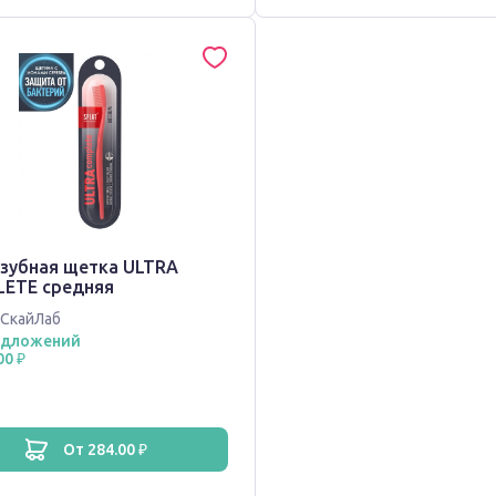
 зубная щетка ULTRA
ETE средняя
СкайЛаб
едложений
00 ₽
от 284.00 ₽