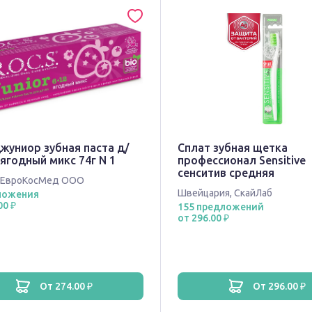
жуниор зубная паста д/
Сплат зубная щетка
ягодный микс 74г N 1
профессионал Sensitive
сенситив средняя
ЕвроКосМед ООО
Швейцария
,
СкайЛаб
ложения
00 ₽
155 предложений
от 296.00 ₽
от 274.00 ₽
от 296.00 ₽