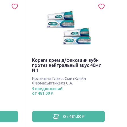
Корега крем д/фиксации зубн
протез нейтральный вкус 40мл
N 1
Ирландия
,
ГлаксоСмитКляйн
Фармасьютикалз С.А.
9 предложений
от 481.00 ₽
от 481.00 ₽