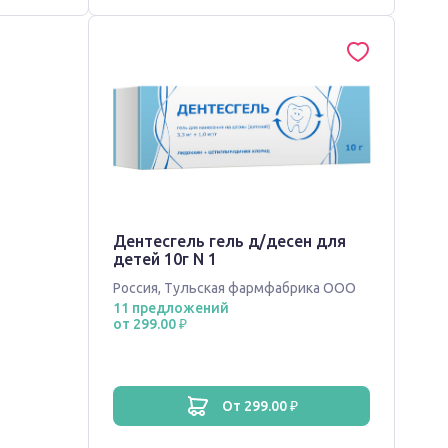
Дентесгель гель д/десен для
детей 10г N 1
Россия
,
Тульская фармфабрика ООО
11 предложений
от 299.00 ₽
от 299.00 ₽