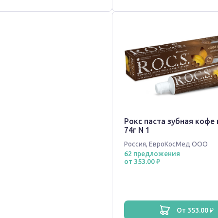
Рокс паста зубная кофе 
74г N 1
Россия
,
ЕвроКосМед ООО
62 предложения
от 353.00 ₽
от 353.00 ₽