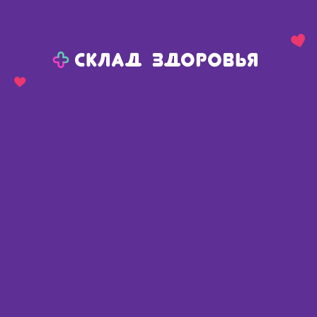
Назад
Ваш город:
Полтавка
Полтавка
Ваш город:
Нет, выбрать другой
Да
Главная
Каталог
Диетическое питание, напитки
Коллаген
Коллаген Ультра клубника пак 8г N 7
Коллаген Ультра клубника пак 8г
N 7
Россия
,
ООО Веда
Описание