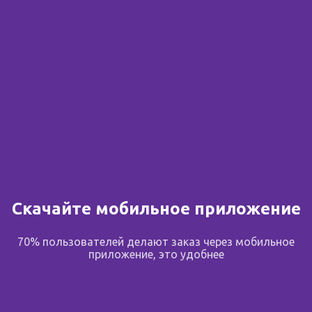
Сообщить о поступлении
В избранное
Поделиться
Описание
Скачайте мобильное приложение
Фармакологическое действие
70% пользователей делают заказ через мобильное
приложение, это удобнее
Гидролизат коллагена
- природный
сбалансированный источник аминокислот,
необходимых для обновления суставов, связок и
сухожилий, синтеза внутрисуставной жидкости.