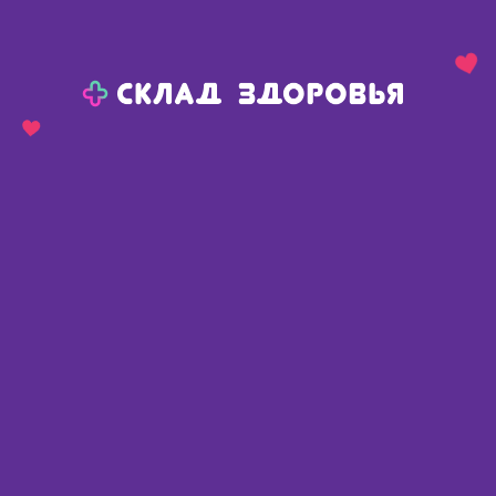
Назад
Ваш город:
Полтавка
Полтавка
Ваш город:
Нет, выбрать другой
Да
Главная
Каталог
Изделия медицинского назначения
Прочие изделия
Курносики контейнер для стандартной бутылочки /19577/
Курносики контейнер для
стандартной бутылочки /19577/
Россия
,
Фитасинтекс ООО / Россия