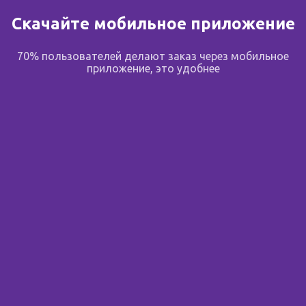
Скачайте мобильное приложение
В избранное
70% пользователей делают заказ через мобильное
приложение, это удобнее
Поделиться
Подпишитесь на новости
Узнавайте первым об акциях, новостях и скидках до 70%
Вы смотрели