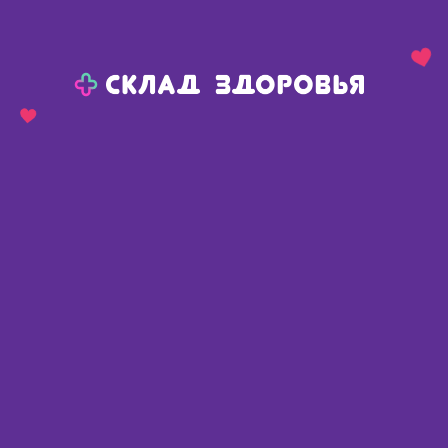
Назад
Ваш город:
Полтавка
Полтавка
Ваш город:
Нет, выбрать другой
Да
Главная
Каталог
Диетическое питание, напитки
Масло пищевое
Льняное масло фл 500мл
Льняное масло фл 500мл
Россия
,
Мирролла ООО
Описание