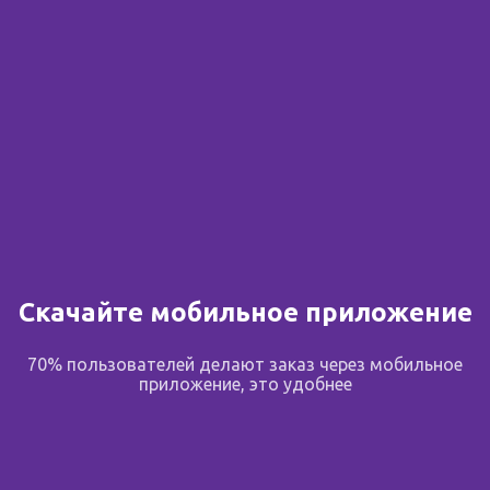
В избранное
Поделиться
Описание
Скачайте мобильное приложение
Описание
70% пользователей делают заказ через мобильное
Дополнительный источник ПНЖК омега-3 (альфа-
приложение, это удобнее
линоленовой кислоты), витамина Е, линолевой
кислоты.