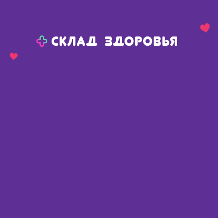
Назад
Ваш город:
Полтавка
Полтавка
Ваш город:
Нет, выбрать другой
Да
Главная
Каталог
Изделия медицинского назначения
Прочие изделия
Малышок трубка детская газоотводная N 10
Малышок трубка детская
газоотводная N 10
Россия
,
ООО Альпина Пласт
Описание