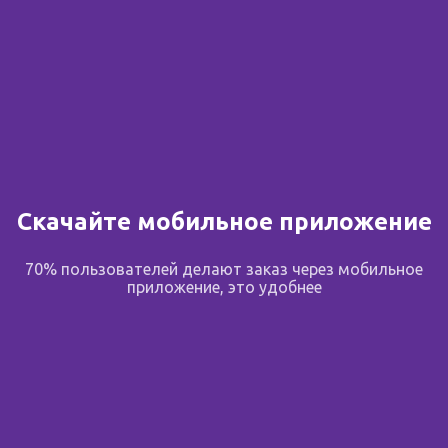
Сообщить о поступлении
В избранное
Поделиться
Скачайте мобильное приложение
Описание
70% пользователей делают заказ через мобильное
приложение, это удобнее
Трубочка детская газоотводная предназначена для
выведения газиков из кишечника у новорожденных и
детей до 2-х лет. Поможет легко и без усилий
освободиться от дискомфорта и принесет
естественное облегчение Вашему малышу.
Показания к применению: болезненные колики у