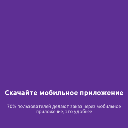
Сообщить о поступлении
В избранное
Поделиться
Описание
Скачайте мобильное приложение
70% пользователей делают заказ через мобильное
Состав
приложение, это удобнее
Aqua (Water), Zea Mays (Corn) Oil, Glycerin, Sodium
Hyaluronate, Cetearyl Alcohol, Potassium Cetyl