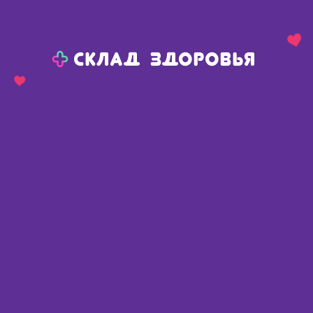
Назад
Ваш город:
Полтавка
Полтавка
Ваш город:
Нет, выбрать другой
Да
Главная
Каталог
Косметика
Средства для лица
Крем для лица
Novosvit интенсивный увлажняющий крем для лица с мочевиной 50мл
Novosvit интенсивный
увлажняющий крем для лица с
мочевиной 50мл
Россия
,
ООО Народные промыслы
Описание