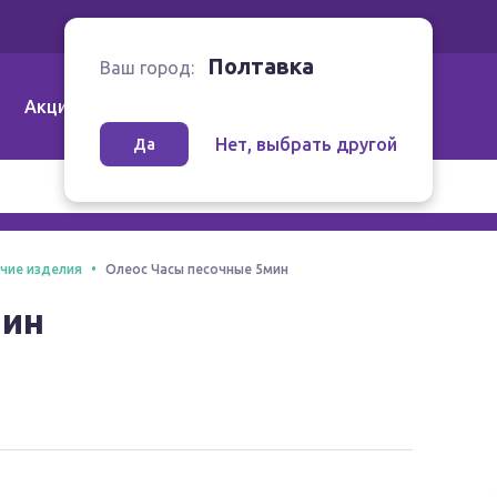
Ваш город:
Полтавка
Полтавка
Ваш город:
Акции
Аптеки | Компании
Как заказать
Нет, выбрать другой
Да
чие изделия
Олеос Часы песочные 5мин
мин