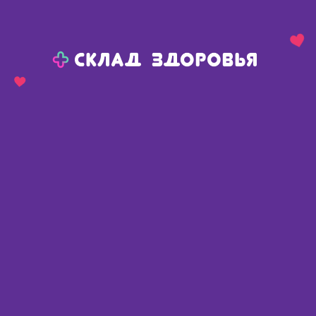
Назад
Ваш город:
Полтавка
Полтавка
Ваш город:
Нет, выбрать другой
Да
Главная
Каталог
Средства гигиены
Женская гигиена
Интимная гигиена
Интимная гигиена
Найдено 164 товара
Фильтр