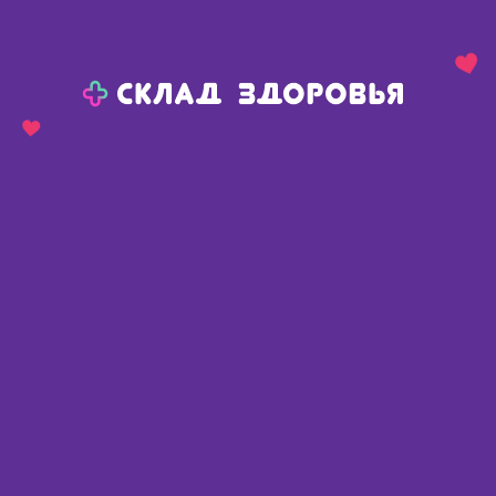
Назад
Ваш город:
Сива
Сива
Ваш город:
Нет, выбрать другой
Да
Главная
Каталог
Перевязочные средства
Бинты
Бинты эластичные компрессионные
Бинт эластичный средней растяжимости Унга-СР С-306 10см х 5м с застежкой
Бинт эластичный средней
растяжимости Унга-СР С-306
10см х 5м с застежкой
Россия
,
Тонус Эласт
Описание
Доступные предложения