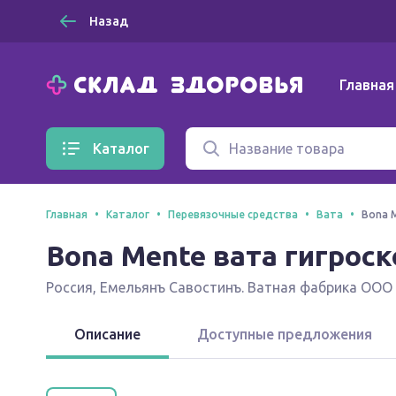
Назад
Главная
Каталог
Главная
Каталог
Перевязочные средства
Вата
Bona M
Bona Mente вата гигроско
Россия
,
Емельянъ Савостинъ. Ватная фабрика ООО
Описание
Доступные предложения