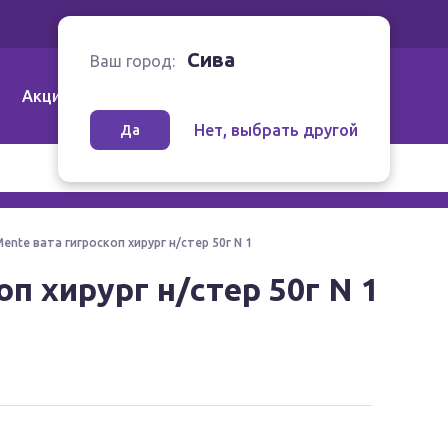
Ваш город:
Сива
Сива
Ваш город:
Акции
Аптеки | Компании
Как заказать
Нет, выбрать другой
Да
ente вата гигроскоп хирург н/стер 50г N 1
п хирург н/стер 50г N 1