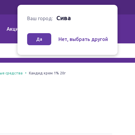
Ваш город:
Сива
Сива
Ваш город:
Акции
Аптеки | Компании
Как заказать
Нет, выбрать другой
Да
ые средства
Кандид крем 1% 20г