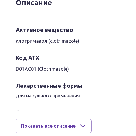
Описание
Активное вещество
клотримазол (clotrimazole)
Код АТХ
D01AC01 (Clotrimazole)
Лекарственные формы
для наружного применения
Фармако-терапевтическая группа
Противогрибковое средство
Показать всё описание