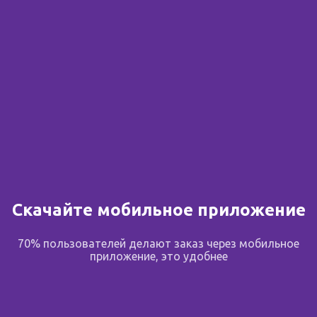
Сообщить о поступлении
В избранное
Поделиться
Описание
Скачайте мобильное приложение
Описание
70% пользователей делают заказ через мобильное
приложение, это удобнее
После первого применения Эфаклар К (+) появляется
ощущение чистоты и свежести, которое сохраняется
весь день.
Всего за 1 месяц кожа преображается: рельеф кожи