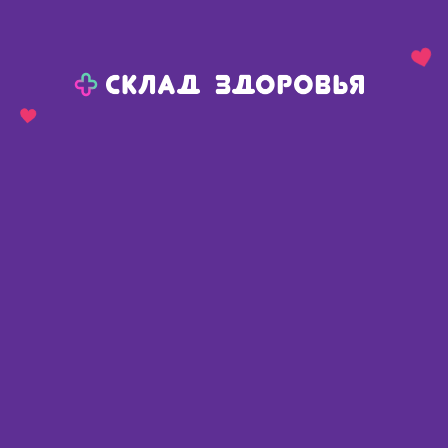
Назад
Ваш город:
Сива
Сива
Ваш город:
Нет, выбрать другой
Да
Главная
Каталог
Косметика
Средства для лица
Сыворотки, концентраты, эмульсии для лица
LRP Эфаклар К(+) Эмульсия 40 мл
LRP Эфаклар К(+) Эмульсия 40 мл
Франция
,
Лореаль С.А.
Описание