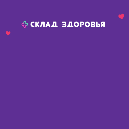
Назад
Ваш город:
Сива
Сива
Ваш город:
Нет, выбрать другой
Да
Главная
Каталог
Медикаменты и БАДы
Витамины и микроэлементы
Витамин С
Liksivum Витамин С порошок шип. 900мг/5г саше N 10
Liksivum Витамин С порошок шип.
900мг/5г саше N 10
Россия
,
Мирролла ООО
Описание
Доступные предложения