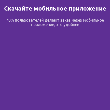
Скачайте мобильное приложение
В избранное
70% пользователей делают заказ через мобильное
приложение, это удобнее
Поделиться
Подпишитесь на новости
Узнавайте первым об акциях, новостях и скидках до 70%
Вы смотрели