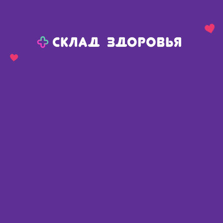
Назад
Ваш город:
Сива
Сива
Ваш город:
Нет, выбрать другой
Да
Главная
Каталог
Медикаменты и БАДы
Противогрибковые средства
Микозан набор для удаления грибковых поражения с ногтей
Микозан набор для удаления
грибковых поражения с ногтей
Нидерланды
,
Serrix B.V.