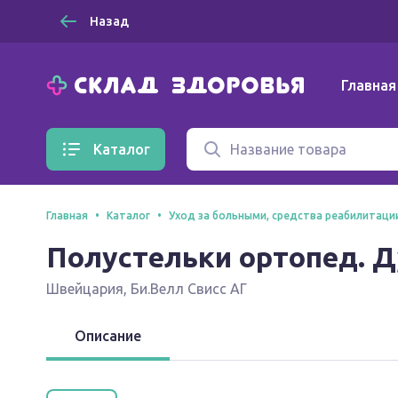
Назад
Главная
Каталог
Главная
Каталог
Уход за больными, средства реабилитаци
Полустельки ортопед. Ду
Швейцария
,
Би.Велл Свисс АГ
Описание