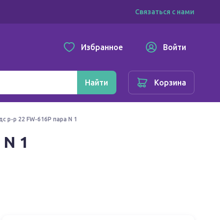
Связаться с нами
Избранное
Войти
Найти
Корзина
с р-р 22 FW-616Р пара N 1
 N 1