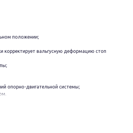
льном положении;
ки корректирует вальгусную деформацию стоп
пы;
ний опорно-двигательной системы;
ом.