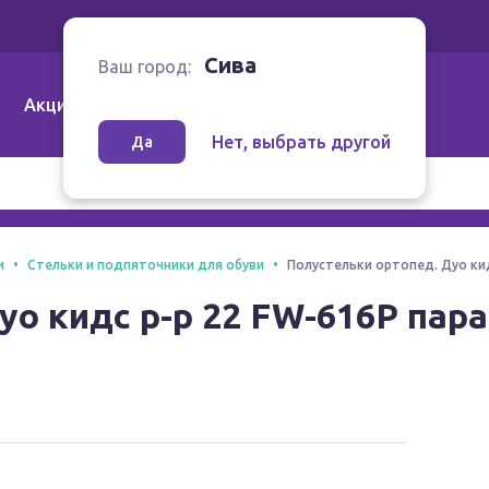
Ваш город:
Сива
Сива
Ваш город:
Акции
Аптеки | Компании
Как заказать
Нет, выбрать другой
Да
и
Стельки и подпяточники для обуви
Полустельки ортопед. Дуо кид
о кидс р-р 22 FW-616Р пара