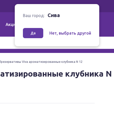
Ваш город:
Сива
Сива
Ваш город:
Акции
Аптеки | Компании
Как заказать
Нет, выбрать другой
Да
Презервативы Viva ароматизированные клубника N 12
атизированные клубника N