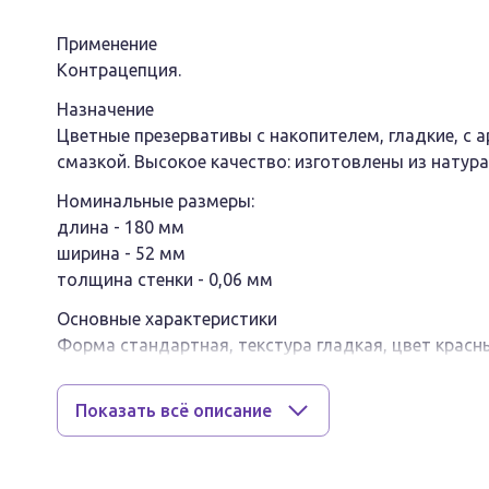
Применение
Контрацепция.
Назначение
Цветные презервативы с накопителем, гладкие, с 
смазкой. Высокое качество: изготовлены из натур
Номинальные размеры:
длина - 180 мм
ширина - 52 мм
толщина стенки - 0,06 мм
Основные характеристики
Форма стандартная, текстура гладкая, цвет красн
Описание
Гладкие презервативы красного цвета с накопите
Показать всё описание
ароматизированной силиконовой смазкой. Разнооб
яркие краски и сладкий аромат клубники. Силикон