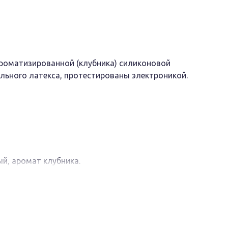
ароматизированной (клубника) силиконовой
ального латекса, протестированы электроникой.
ый, аромат клубника.
лем, цилиндрической формы гладкие
разьте свою сексуальную жизнь и внесите в неё
овая смазка обеспечит максимально