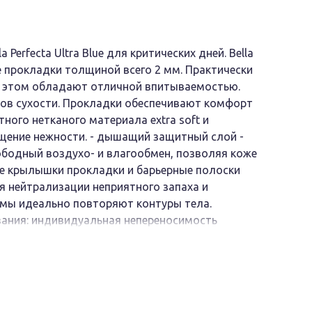
Perfecta Ultra Blue для критических дней. Bella
е прокладки толщиной всего 2 мм. Практически
и этом обладают отличной впитываемостью.
ов сухости. Прокладки обеспечивают комфорт
тного нетканого материала extra soft и
щение нежности. - дышащий защитный слой -
бодный воздухо- и влагообмен, позволяя коже
ые крылышки прокладки и барьерные полоски
я нейтрализации неприятного запаха и
мы идеально повторяют контуры тела.
ания: индивидуальная непереносимость
 с бумагой с клеевой полосы, закрепить
ь защитную бумагу с крылышек и зафиксировать
ерабсорбент, нетканый материал, пленка
, силиконизированная бумага.