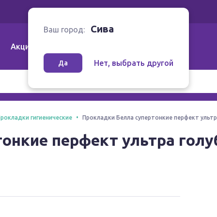
Ваш город:
Сива
Сива
Ваш город:
Акции
Аптеки | Компании
Как заказать
Нет, выбрать другой
Да
рокладки гигиенические
Прокладки Белла супертонкие перфект ультра
онкие перфект ультра голу