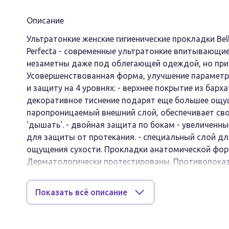
Описание
Ультратонкие женские гигиенические прокладки Bella 
Perfecta - современные ультратонкие впитывающи
незаметны даже под облегающей одеждой, но пр
Усовершенствованная форма, улучшение параметр
и защиту на 4 уровнях: - верхнее покрытие из барха
декоративное тиснение подарят еще большее ощу
паропроницаемый внешний слой, обеспечивает сво
'дышать'. - двойная защита по бокам - увеличенн
для защиты от протекания. - специальный слой дл
ощущения сухости. Прокладки анатомической фор
Дерматологически протестированы. Противопоказ
компонентов продукта. Применение: удалив пленку
прокладку на внутренней поверхности белья; снят
Показать всё описание
их снаружи белья. Состав: целлюлозная лента, суп
полиэтиленовая паропроницаемая, клеи, краситель