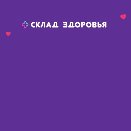
Назад
Ваш город:
Сива
Сива
Ваш город:
Нет, выбрать другой
Да
Главная
Каталог
Медикаменты и БАДы
Антибиотики
Супракс капс 400мг N 6
Супракс капс 400мг N 6
Италия
,
ЭйСиЭс Добфар СпА
📄 По рецепту
Описание
Доступные предложения