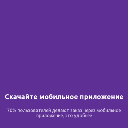
Сообщить о поступлении
В избранное
Поделиться
Описание
Скачайте мобильное приложение
70% пользователей делают заказ через мобильное
Описание
приложение, это удобнее
Комплекс против выпадения волос включает 3