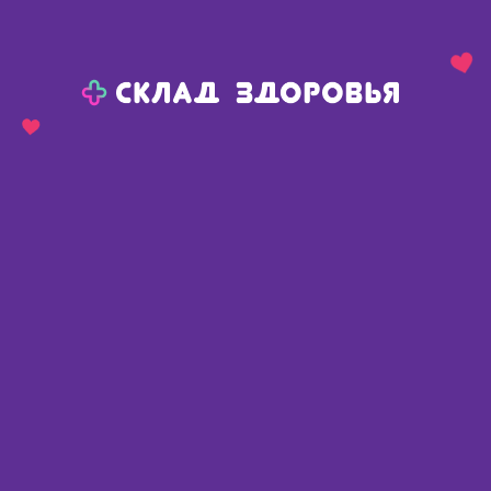
Назад
Ваш город:
Сива
Сива
Ваш город:
Нет, выбрать другой
Да
Главная
Каталог
Косметика
Уход за волосами
Средства против выпадения волос
System4 комплекс от выпадения волос маска-пилинг 150мл+шампунь250мл+сыворотка 150мл
System4 комплекс от выпадения
волос маска-пилинг
150мл+шампунь250мл+сыворотка
150мл
Финляндия
,
Sim Finland Oy